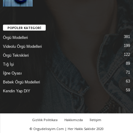
POPÜLER KATEGORİ
381
Örgü Modelleri
199
Videolu Örgü Modelleri
122
Örgü Teknikleri
89
Tığ İşi
71
İğne Oyası
63
Bebek Örgü Modelleri
59
Kendin Yap DIY
Gizlilik Politikası
Hakkımızda
İletişim
© Orgudelisiyim.Com | Her Hakkı Saklıdır 2020