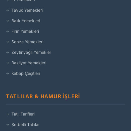
Tavuk Yemekleri
Balık Yemekleri
Fırın Yemekleri
Sebze Yemekleri
Zeytinyağlı Yemekler
Bakliyat Yemekleri
Kebap Çeşitleri
TATLILAR & HAMUR İŞLERI
Tatlı Tarifleri
Şerbetli Tatlılar