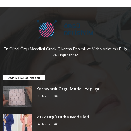
En Güzel Örgü Modelleri Örnek Çıkarma Resimli ve Video Anlatımlı El İşi
ve Örgü tarifleri
DAHA FAZLA HABER
Karnıyarık Örgü Modeli Yapılışı
18 Haziran 2020
2022 Örgü Hırka Modelleri
16 Haziran 2020