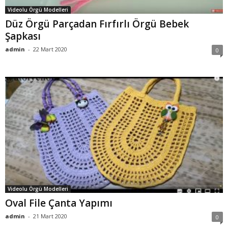
Videolu Örgü Modelleri
Düz Örgü Parçadan Fırfırlı Örgü Bebek
Şapkası
admin
-
22 Mart 2020
0
Videolu Örgü Modelleri
Oval File Çanta Yapımı
admin
-
21 Mart 2020
0