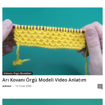
Videolu Örgü Modelleri
Arı Kovanı Örgü Modeli Video Anlatım
admin
-
13 Ocak 2020
0