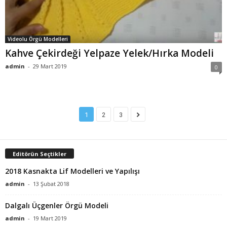
Videolu Örgü Modelleri
Kahve Çekirdeği Yelpaze Yelek/Hırka Modeli
admin
-
29 Mart 2019
0
1
2
3
Editörün Seçtikler
2018 Kasnakta Lif Modelleri ve Yapılışı
admin
-
13 Şubat 2018
Dalgalı Üçgenler Örgü Modeli
admin
-
19 Mart 2019