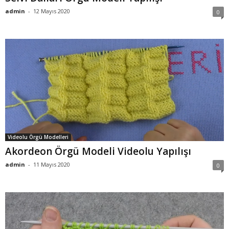
admin
-
12 Mayıs 2020
0
Videolu Örgü Modelleri
Akordeon Örgü Modeli Videolu Yapılışı
admin
-
11 Mayıs 2020
0