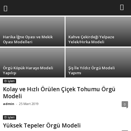
Oval File Çanta Yapımı
admin
-
21 Mart 2020
Harika İğne Oyası ve Mekik
Kahve Çekirdeği Yelpaze
Oyası Modelleri
Yelek/Hırka Modeli
Örgü Köpük Haraşo Modeli
Şiş İle Yıldız Örgü Modeli
Yapılışı
Yapımı
El İşleri
Kolay ve Hızlı Örülen Çiçek Tohumu Örgü
Modeli
admin
-
25 Mart 2019
0
El İşleri
Yüksek Tepeler Örgü Modeli