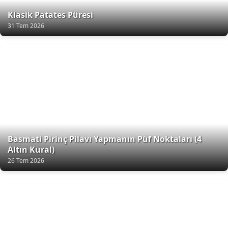
Klasik Patates Püresi
31 Tem 2026
Basmati Pirinç Pilavı Yapmanın Püf Noktaları (4
Altın Kural)
26 Tem 2026