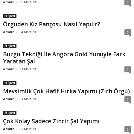
admin
-
25 Mart 2019
0
El İşleri
Örgüden Kız Pançosu Nasıl Yapılır?
admin
-
24 Mart 2019
0
El İşleri
Büzgü Tekniği İle Angora Gold Yünüyle Fark
Yaratan Şal
admin
-
23 Mart 2019
0
El İşleri
Mevsimlik Çok Hafif Hırka Yapımı (Zırh Örgü)
admin
-
23 Mart 2019
0
El İşleri
Çok Kolay Sadece Zincir Şal Yapımı
admin
-
21 Mart 2019
0