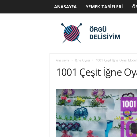
ANASAYFA
YEMEK TARIFLERI
Ö
Ö
r
g
ü
M
o
d
Ana sayfa
İğne Oyası
1001 Çeşit İğne Oyası Model
e
1001 Çeşit İğne O
l
l
e
r
i
v
e
E
l
İ
ş