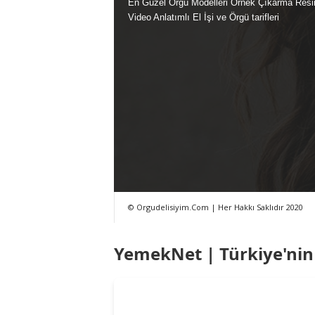
En Güzel Örgü Modelleri Örnek Çıkarma Resi
Video Anlatımlı El İşi ve Örgü tarifleri
© Orgudelisiyim.Com | Her Hakkı Saklıdır 2020
YemekNet | Türkiye'nin E