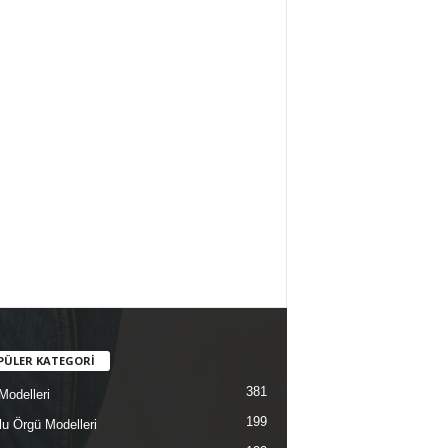
PÜLER KATEGORİ
381
Modelleri
199
lu Örgü Modelleri