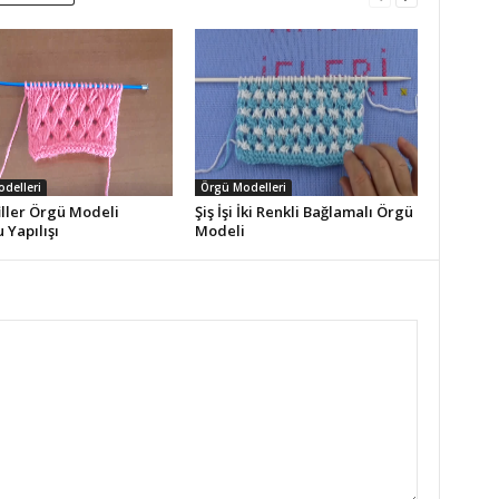
delleri
Örgü Modelleri
iller Örgü Modeli
Şiş İşi İki Renkli Bağlamalı Örgü
 Yapılışı
Modeli