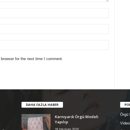
 browser for the next time I comment.
DAHA FAZLA HABER
PO
Örgü 
Karnıyarık Örgü Modeli
Yapılışı
Video
18 Haziran 2020