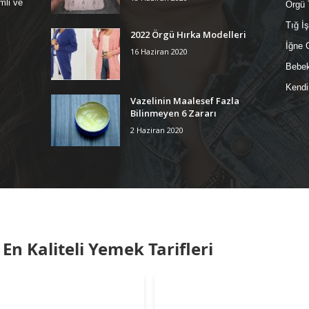
mli ve
Örgü 
Tığ İş
2022 Örgü Hırka Modelleri
İğne 
16 Haziran 2020
Bebek
Kendi
Vazelinin Maalesef Fazla
Bilinmeyen 6 Zararı
2 Haziran 2020
n Kaliteli Yemek Tarifleri