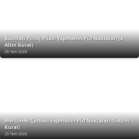
Basmati Pirinç Pilavı Yapmanın Püf Noktaları (4
Altın Kural)
26 Tem 2026
Mercimek Çorbası Yapmanın Püf Noktaları (5 Altın
Kural)
25 Tem 2026