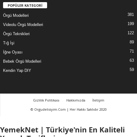
POPÜLER KATEGORİ
381
Örgü Modelleri
199
Videolu Örgü Modelleri
122
Örgü Teknikleri
89
Tığ İşi
71
İğne Oyası
63
Bebek Örgü Modelleri
59
Kendin Yap DIY
Gizlilik Politikası
Hakkımızda
İletişim
© Orgudelisiyim.Com | Her Hakkı Saklıdır 2020
YemekNet | Türkiye'nin En Kaliteli