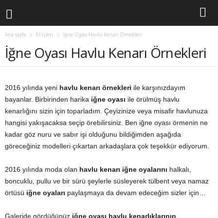
Ana sayfa
El İşleri
İğne Oyası Havlu Kenarı Örnekleri
İğne Oyası Havlu Kenarı Örnekleri
2016 yılında yeni
havlu kenarı örnekleri
ile karşınızdayım
bayanlar. Birbirinden harika
iğne oyası
ile örülmüş havlu
kenarlığını sizin için toparladım. Çeyizinize veya misafir havlunuza
hangisi yakışacaksa seçip örebilirsiniz. Ben iğne oyası örmenin ne
kadar göz nuru ve sabır işi olduğunu bildiğimden aşağıda
göreceğiniz modelleri çıkartan arkadaşlara çok teşekkür ediyorum.
2016 yılında moda olan
havlu kenarı iğne oyalarını
halkalı,
boncuklu, pullu ve bir sürü şeylerle süsleyerek tülbent veya namaz
örtüsü
iğne oyaları
paylaşmaya da devam edeceğim sizler için…
Galeride gördüğünüz
iğne oyası havlu kenarlıklarının