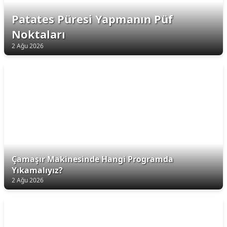
Patates Püresi Yapmanın Püf
Noktaları
2 Ağu 2026
Çamaşır Makinesinde Hangi Programda
Yıkamalıyız?
2 Ağu 2026