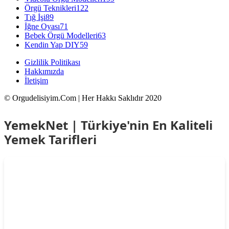
Örgü Teknikleri
122
Tığ İşi
89
İğne Oyası
71
Bebek Örgü Modelleri
63
Kendin Yap DIY
59
Gizlilik Politikası
Hakkımızda
İletişim
© Orgudelisiyim.Com | Her Hakkı Saklıdır 2020
YemekNet | Türkiye'nin En Kaliteli
Yemek Tarifleri