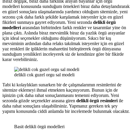
Biraz değişik, biraz daha farklılık arayan bayanlar için örgü
modelleri konusunda sunduğum örnekleri biraz daha detaylandırarak
en güzel sonuçlara ulaşmalarında yardımcı olduğum sitemizde, yeni
sezonu çok daha farklı şekilde karşılamak isteyenler için en güzel
fikirleri sunmaya gayret ediyorum. Yeni sezonda
delikli örgü
modelleri
arasından birbirinden farklı renkler ve tasarımlar yine ön
plana çıktı. Aslında biraz mevsimlik biraz da yazlık örgü arayanlar
için ideal seçenekler olduğunu düşünüyorum. Sıkıcı bir kış
mevsiminin ardından daha relaks takılmak isteyenler için en güzel
yaz renkleri ile ipliklerin maharetini birleştirerek örgü dünyasına
sunduğum yenilikleri inceleyerek siz de kendinize göre bir fikirde
karar verebilirsiniz.
delikli cok guzel orgu sal modeli
Tabi ki kolaylıkları sunarken bir de çalışmalarımın resimlerini de
sitemize eklemeyi ihmal etmekten kaçınıyorum. Bunun için de
işinizin çok daha rahat sonuçlanmasını temenni ediyorum. Yeni
sezonda gözde seçenekler arasına giren
delikli örgü resimleri
ile
daha rahat sonuçlara ulaşabilirsiniz. Yapmanız gereken tek şey
yapımı konusunda ciddi anlamda bir incelemede bulunmak olacaktır.
Basit delikli örgü modelleri