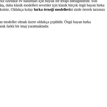
li özellikle ev hanımları için büyük bir terapi niteliğindedir. Son
laş, daha klasik modelleri sevenler için klasik birçok örgü bayan hırka
eksiniz. Oldukça kolay
hırka örneği modelleri
ni sizde örerek tarzınızı
an modeller olmak üzere oldukça çeşitlidir. Örgü bayan hırka
rak farklı bir imaj yaratmaktadır.