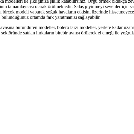
 modelleri ile şıklığınıza şıklık katabilirsiniz. Örgü örmek oldukça zevk
inin tamamlayıcısı olarak örülmektedir. Salaş giyinmeyi sevenler için sa
ğı birçok modeli yaparak soğuk havaların etkisini üzerinde hissetmeyec
le bulunduğunuz ortamda fark yaratmanızı sağlayabilir.
havasına büründüren modeller, bolero tarzı modeller, yerlere kadar uzan
 sektöründe satılan hırkaların birebir aynısı örülerek el emeği ile yoğrula