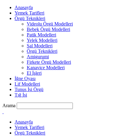
Anasayfa
Yemek Tarifleri
Örgü Teknikleri
Videolu Örgü Modelleri
Bebek Örgü Modelleri
Patik Modelleri
Yelek Modelleri
Şal Modelleri
Örgü Teknikleri
Amigurumi
Firkete Örgü Modelleri
Kanaviçe Modelleri
El İşleri
İğne Oyası
Lif Modelleri
Tunus İşi Örgü
Tığ İşi
Arama
Anasayfa
Yemek Tarifleri
Örgü Teknikleri