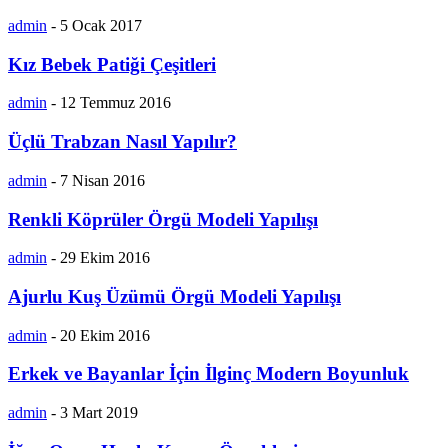
admin
-
5 Ocak 2017
Kız Bebek Patiği Çeşitleri
admin
-
12 Temmuz 2016
Üçlü Trabzan Nasıl Yapılır?
admin
-
7 Nisan 2016
Renkli Köprüler Örgü Modeli Yapılışı
admin
-
29 Ekim 2016
Ajurlu Kuş Üzümü Örgü Modeli Yapılışı
admin
-
20 Ekim 2016
Erkek ve Bayanlar İçin İlginç Modern Boyunluk
admin
-
3 Mart 2019