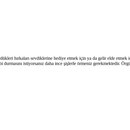
rdükleri hırkaları sevdiklerine hediye etmek için ya da gelir elde etmek
ibi durmasını istiyorsanız daha ince şişlerle örmeniz gerekmektedir. Örg