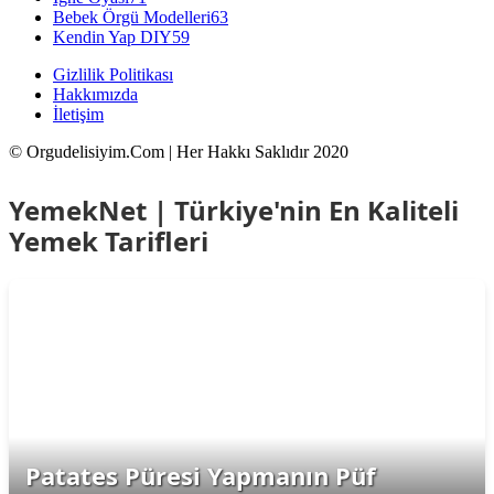
Bebek Örgü Modelleri
63
Kendin Yap DIY
59
Gizlilik Politikası
Hakkımızda
İletişim
© Orgudelisiyim.Com | Her Hakkı Saklıdır 2020
YemekNet | Türkiye'nin En Kaliteli
Yemek Tarifleri
Patates Püresi Yapmanın Püf