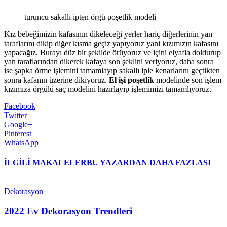
turuncu sakallı ipten örgü poşetlik modeli
Kız bebeğimizin kafasının dikeleceği yerler hariç diğerlerinin yan
taraflarını dikip diğer kısma geçiz yapıyoruz yani kızımızın kafasını
yapacağız. Burayı düz bir şekilde örüyoruz ve içini elyafla doldurup
yan taraflarından dikerek kafaya son şeklini veriyoruz, daha sonra
ise şapka örme işlemini tamamlayıp sakallı iple kenarlarını geçtikten
sonra kafanın üzerine dikiyoruz.
El işi poşetlik
modelinde son işlem
kızımıza örgülü saç modelini hazırlayıp işlemimizi tamamlıyoruz.
Facebook
Twitter
Google+
Pinterest
WhatsApp
İLGİLİ MAKALELER
BU YAZARDAN DAHA FAZLASI
Dekorasyon
2022 Ev Dekorasyon Trendleri