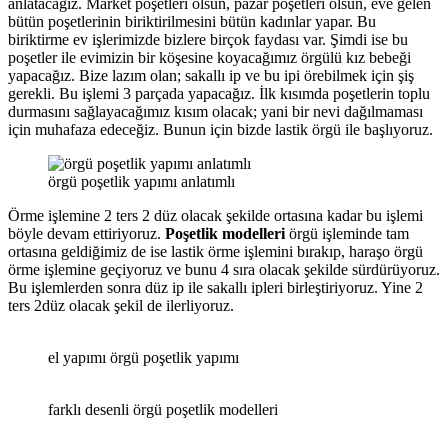
anlatacağız. Market poşetleri olsun, pazar poşetleri olsun, eve gelen
bütün poşetlerinin biriktirilmesini bütün kadınlar yapar. Bu
biriktirme ev işlerimizde bizlere birçok faydası var. Şimdi ise bu
poşetler ile evimizin bir köşesine koyacağımız örgülü kız bebeği
yapacağız. Bize lazım olan; sakallı ip ve bu ipi örebilmek için şiş
gerekli. Bu işlemi 3 parçada yapacağız. İlk kısımda poşetlerin toplu
durmasını sağlayacağımız kısım olacak; yani bir nevi dağılmaması
için muhafaza edeceğiz. Bunun için bizde lastik örgü ile başlıyoruz.
örgü poşetlik yapımı anlatımlı
Örme işlemine 2 ters 2 düz olacak şekilde ortasına kadar bu işlemi
böyle devam ettiriyoruz.
Poşetlik modelleri
örgü işleminde tam
ortasına geldiğimiz de ise lastik örme işlemini bırakıp, haraşo örgü
örme işlemine geçiyoruz ve bunu 4 sıra olacak şekilde sürdürüyoruz.
Bu işlemlerden sonra düz ip ile sakallı ipleri birleştiriyoruz. Yine 2
ters 2düz olacak şekil de ilerliyoruz.
el yapımı örgü poşetlik yapımı
farklı desenli örgü poşetlik modelleri