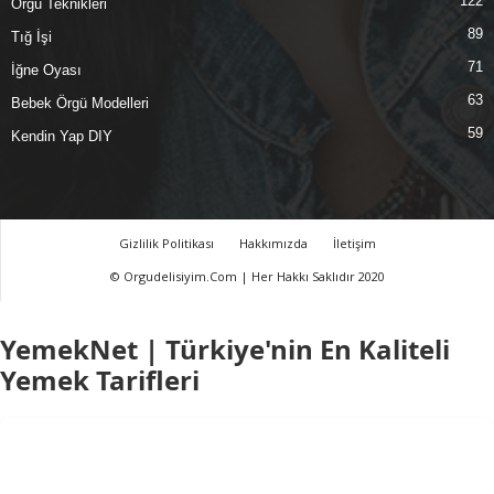
122
Örgü Teknikleri
89
Tığ İşi
71
İğne Oyası
63
Bebek Örgü Modelleri
59
Kendin Yap DIY
Gizlilik Politikası
Hakkımızda
İletişim
© Orgudelisiyim.Com | Her Hakkı Saklıdır 2020
YemekNet | Türkiye'nin En Kaliteli
Yemek Tarifleri