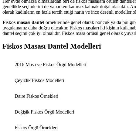
Her evde olmazsa olmazlardan biri de fiskos masalara örülen dantellerd
genellikle seçimlerini de yaparken kararsız kalmak doğal olacaktır. A
olarak kadınların en fazla tercih ettiği narin ve ince desenli modeller 
Fiskos masası dantel
örneklerinde genel olarak boncuk ya da pul gibi
uygulamanız daha doğru olacaktır. Fiskos masaları iki kişinin kullanabi
dantel seçimi çok iyi olmalıdır. Fiskos masa örtüsü genel olarak yuvarl
Fiskos Masası Dantel Modelleri
2016 Masa ve Fiskos Örgü Modelleri
Çeyizlik Fiskos Modelleri
Daire Fiskos Örnekleri
Değişik Fiskos Örgü Modelleri
Fiskos Örgü Örnekleri