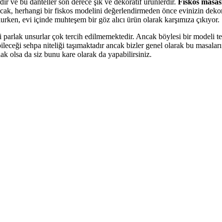
ir ve bu danteller son derece şık ve dekoratif ürünlerdir.
Fiskos masası
ncak, herhangi bir fiskos modelini değerlendirmeden önce evinizin deko
olurken, evi içinde muhteşem bir göz alıcı ürün olarak karşımıza çıkıyor.
 parlak unsurlar çok tercih edilmemektedir. Ancak böylesi bir modeli t
leceği sehpa niteliği taşımaktadır ancak bizler genel olarak bu masaları
ak olsa da siz bunu kare olarak da yapabilirsiniz.