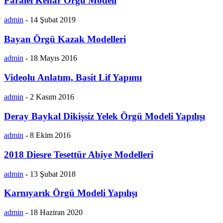
Paralel Kenar Örgü Modeli
admin
-
14 Şubat 2019
Bayan Örgü Kazak Modelleri
admin
-
18 Mayıs 2016
Videolu Anlatım, Basit Lif Yapımı
admin
-
2 Kasım 2016
Deray Baykal Dikişsiz Yelek Örgü Modeli Yapılışı
admin
-
8 Ekim 2016
2018 Diesre Tesettür Abiye Modelleri
admin
-
13 Şubat 2018
Karnıyarık Örgü Modeli Yapılışı
admin
-
18 Haziran 2020