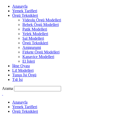
Anasayfa
Yemek Tarifleri
Örgü Teknikleri
Videolu Örgü Modelleri
Bebek Örgü Modelleri
Patik Modelleri
Yelek Modelleri
Şal Modelleri
Örgü Teknikleri
Amigurumi
Firkete Örgü Modelleri
Kanaviçe Modelleri
El İşleri
İğne Oyası
Lif Modelleri
Tunus İşi Örgü
Tığ İşi
Arama
Anasayfa
Yemek Tarifleri
Örgü Teknikleri