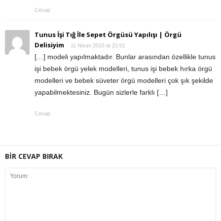
Cevap
Tunus İşi Tığ İle Sepet Örgüsü Yapılışı | Örgü
Delisiyim
11 Nisan 2016 at 21:01
[…] modeli yapılmaktadır. Bunlar arasından özellikle tunus
işi bebek örgü yelek modelleri, tunus işi bebek hırka örgü
modelleri ve bebek süveter örgü modelleri çok şık şekilde
yapabilmektesiniz. Bugün sizlerle farklı […]
Cevap
BİR CEVAP BIRAK