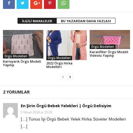
İLGİLİ MAKALELER
BU YAZARDAN DAHA FAZLASI
Örgü Modelleri
Karanfiller Örgü Modeli
Videolu Yapılışı
Örgü Modelleri
Örgü Modelleri
Karnıyarık Örgü Modeli
2022 Örgü Hırka
Yapılışı
Modelleri
2 YORUMLAR
En Şirin Örgü Bebek Yelekleri | Örgü Delisiyim
5 Nisan 2016 at 10:09
[…] Tunus İşi Örgü Bebek Yelek Hırka Süveter Modelleri
[…]