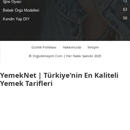
71
İğne Oyası
63
Bebek Örgü Modelleri
59
Kendin Yap DIY
Gizlilik Politikası
Hakkımızda
İletişim
© Orgudelisiyim.Com | Her Hakkı Saklıdır 2020
YemekNet | Türkiye'nin En Kaliteli
Yemek Tarifleri