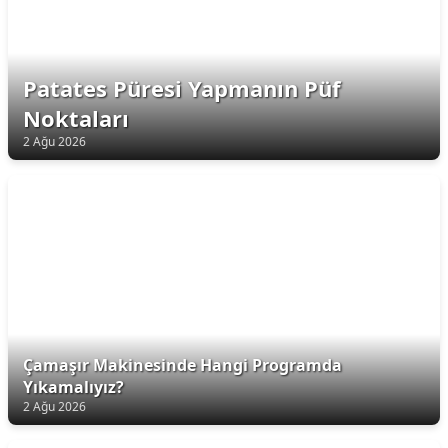
Patates Püresi Yapmanın Püf
Noktaları
2 Ağu 2026
Çamaşır Makinesinde Hangi Programda
Yıkamalıyız?
2 Ağu 2026