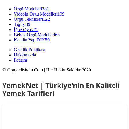
Örgü Modelleri
381
Videolu Örgü Modelleri
199
Örgü Teknikleri
122
Tığ İşi
89
İğne Oyası
71
Bebek Örgü Modelleri
63
Kendin Yap DIY
59
Gizlilik Politikası
Hakkımızda
İletişim
© Orgudelisiyim.Com | Her Hakkı Saklıdır 2020
YemekNet | Türkiye'nin En Kaliteli
Yemek Tarifleri