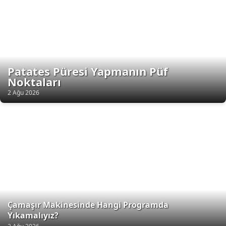
Patates Püresi Yapmanın Püf
Noktaları
2 Ağu 2026
Çamaşır Makinesinde Hangi Programda
Yıkamalıyız?