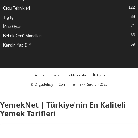
122
Örgü Teknikleri
89
Tığ İşi
71
İğne Oyası
63
Bebek Örgü Modelleri
59
Kendin Yap DIY
Gizlilik Politikası
Hakkımızda
İletişim
© Orgudelisiyim.Com | Her Hakkı Saklıdır 2020
YemekNet | Türkiye'nin En Kaliteli
Yemek Tarifleri