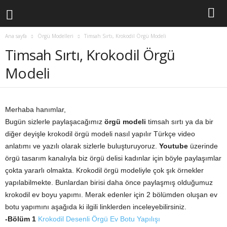
Ana sayfa
Örgü Modelleri
Timsah Sırtı, Krokodil Örgü Modeli
Timsah Sırtı, Krokodil Örgü
Modeli
Merhaba hanımlar,
Bugün sizlerle paylaşacağımız
örgü modeli
timsah sırtı ya da bir
diğer deyişle krokodil örgü modeli nasıl yapılır Türkçe video
anlatımı ve yazılı olarak sizlerle buluşturuyoruz.
Youtube
üzerinde
örgü tasarım kanalıyla biz örgü delisi kadınlar için böyle paylaşımlar
çokta yararlı olmakta. Krokodil örgü modeliyle çok şık örnekler
yapılabilmekte. Bunlardan birisi daha önce paylaşmış olduğumuz
krokodil ev boyu yapımı. Merak edenler için 2 bölümden oluşan ev
botu yapımını aşağıda ki ilgili linklerden inceleyebilirsiniz.
-Bölüm 1
Krokodil Desenli Örgü Ev Botu Yapılışı