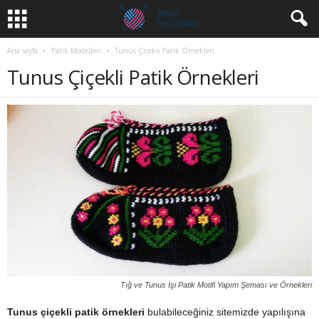
Ana sayfa
Patik Modelleri
Tunus Çiçekli Patik Örnekleri
Tunus Çiçekli Patik Örnekleri
Tığ ve Tunus İşi Patik Motifi Yapım Şeması ve Örnekleri
Tunus çiçekli patik örnekleri
bulabileceğiniz sitemizde yapılışına