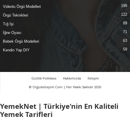
199
Videolu Örgü Modelleri
122
Örgü Teknikleri
89
Tığ İşi
71
İğne Oyası
63
Bebek Örgü Modelleri
59
Kendin Yap DIY
Gizlilik Politikası
Hakkımızda
İletişim
© Orgudelisiyim.Com | Her Hakkı Saklıdır 2020
YemekNet | Türkiye'nin En Kaliteli
Yemek Tarifleri